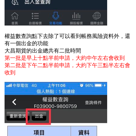
權益數查詢點下去除了可以看到帳務風險資料外，還
有一個出金的功能
大昌期貨的出金總共有二批時間
第一批是早上十點半前申請，大約中午左右會收到
第二批是下午二點半前申請，大約下午三點半左右會
收到