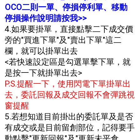
OCO二則一單、停損停利單、移動
停損操作說明請按我>>
4.如果要掛單，直接點擊二下成交價
旁的"買進下單"及"賣出下單"這二
欄，就可以掛單出去
<若快速設定區是勾選單擊下單，就
是按一下就掛單出去>
P.S.提醒一下，使用閃電下單掛單出
去，委託回報及成交回報不會彈跳視
窗提醒
5.若想知道目前掛出的委託單及是否
有成交或是目前留創部位，記得要手
動點擊"更新回報"及"更新未平倉