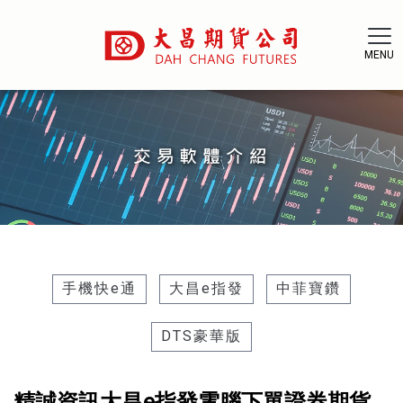
手機快e通
大昌e指發
中菲寶鑽
DTS豪華版
精誠資訊大昌e指發電腦下單證券期貨