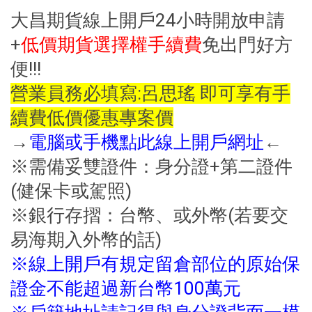
大昌期貨線上開戶24小時開放申請
+
低價期貨選擇權手續費
免出門好方
便!!!
營業員務必填寫:呂思瑤 即可享有手
續費低價優惠專案價
→
電腦或手機點此線上開戶網址
←
※需備妥雙證件：身分證+第二證件
(健保卡或駕照)
※銀行存摺：台幣、或外幣(若要交
易海期入外幣的話)
※線上開戶有規定留倉部位的原始保
證金不能超過新台幣100萬元