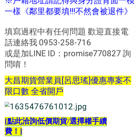
※戶籍地址請記得與身分證背面一模
一樣《鄰里都要填!!!不然會被退件》
填寫過程中有任何問題 歡迎直接電
話連絡我 0953-258-716
或是加LINE ID：promise770827 詢
問唷！
大昌期貨營業員[呂思瑤]優惠專案不
限口數 全省開戶
[
點此洽詢低價期貨
/
選擇權手續
費！
]